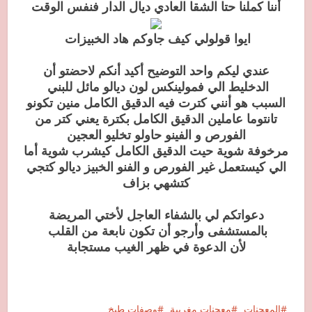
أننا كملنا حتا الشقا العادي ديال الدار فنفس الوقت
ايوا قولولي كيف جاوكم هاد الخبيزات
عندي ليكم واحد التوضيح أكيد أنكم لاحضتو أن
الدخليط الي فمولينكس لون ديالو مائل للبني
السبب هو أنني كترت فيه الدقيق الكامل منين تكونو
تانتوما عاملين الدقيق الكامل بكترة يعني كتر من
الفورص و الفينو حاولو تخليو العجين
مرخوفة شوية حيت الدقيق الكامل كيشرب شوية أما
الي كيستعمل غير الفورص و الفنو الخبيز ديالو كتجي
كتشهي بزاف
دعواتكم لي بالشفاء العاجل لأختي المريضة
بالمستشفى وأرجو أن تكون نابعة من القلب
لأن الدعوة في ظهر الغيب مستجابة
المعجنات
معجنات مغربية
وصفات طبخ