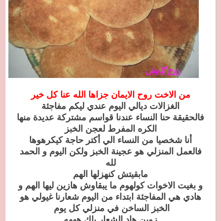
من الاخت روح الايمان جزاها الله عنا كل خير
الغزالات ديالي اليوم عندي ليكم مفاجئة
فالحقيقة حنا النساء عندنا قواسم مشتركة عديدة منها
الكره المفرط لعجن الخبز
أنا شخصيا من النساء الي أكتر حاجة كيكرهوها
فالعمل المنزلي هو عجينة الخبز ولكن اليوم و الحمد
لله
مابقيتش كنهزلها الهم
و بغيت الاخوات كولهوم ما يبقاوش هازين ليها الهم و
هادي هي المفاجئة ابتداء من اليوم شعارنا غيولي هو
الخبز الساخن في منزلي كل يوم
زوين هاد الشعار ياك هههه