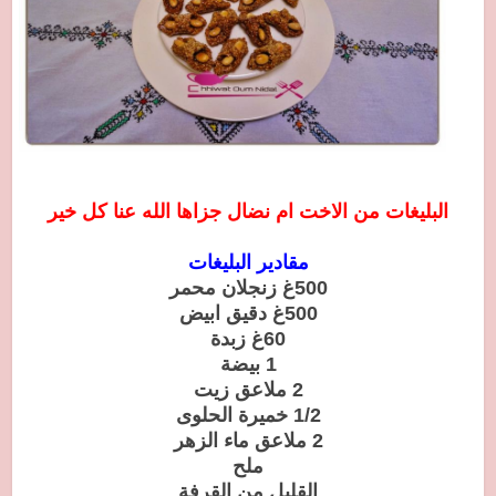
البليغات من الاخت ام نضال جزاها الله عنا كل خير
مقادير البليغات
500غ زنجلان محمر
500غ دقيق ابيض
60غ زبدة
1 بيضة
2 ملاعق زيت
1/2 خميرة الحلوى
2 ملاعق ماء الزهر
ملح
القليل من القرفة