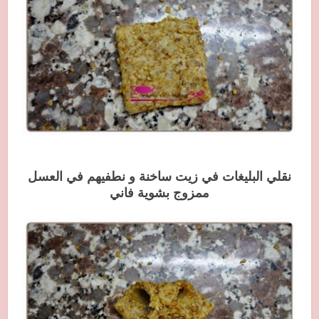
نقلي البليغات في زيت ساخنة و نطفيهم في العسل
ممزوج بشوية فاني