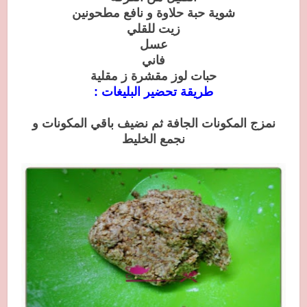
شوية حبة حلاوة و نافع مطحونين
زيت للقلي
عسل
فاني
حبات لوز مقشرة ز مقلية
طريقة تحضير البليغات :
نمزج المكونات الجافة ثم نضيف باقي المكونات و
نجمع الخليط