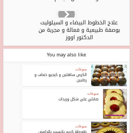
علاج الخطوط البيضاء و السيلوليت
بوصفة طبيعية و فعالة و مجربة من
الدكتور اووز
You may also like
منوعات
الكرص ساهلين و كيجيو خفاف و
رطبين
منوعات
صابلي على شكل وريدات
منوعات
طورطة كريم باتسيير بالحامض