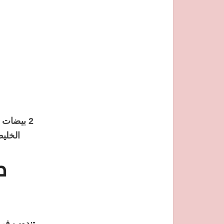
2 بيضات
الخلي
ط
تندوب في 