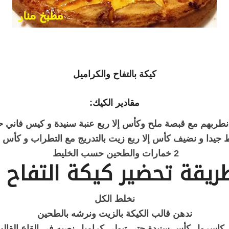
كيكة بالتفاح والكراميل
مقادير الكيك:
 نطربهم مع قبصة ملح وكأس إلا ربع عنبة سنيدة و كيس فاني 
ط جيدا و نضيف كأس إلا ربع زيت بالتدريج مع التطراب و كأس 
2 خمارات والطحين حسب الخليط
ريقة تحضير كيكة التفاح :
نخلط الكل
ندهن قالب الكيكة بالزيت ونرشه بالطحين
كاسرول كأس سنيدة حتى تيولي كراميل نصبه في القاع القال