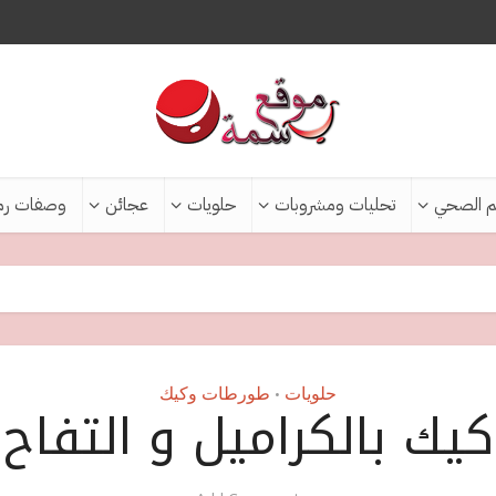
م الصحي
تحليات ومشروبات
حلويات
عجائن
وصفات رم
حلويات
طورطات وكيك
•
كيك بالكراميل و التفاح