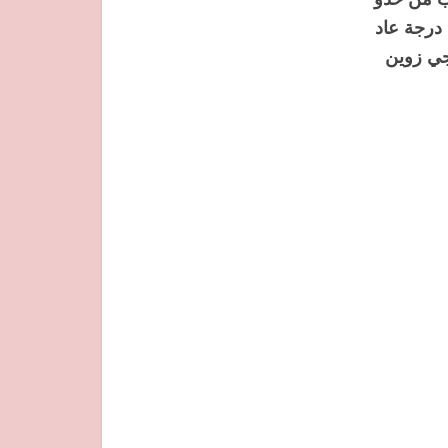
سخون وتنستف شرائح التفاح ونكب خليط الكيك ونسخه الفرن على 180 درجة عاد
جي زوين