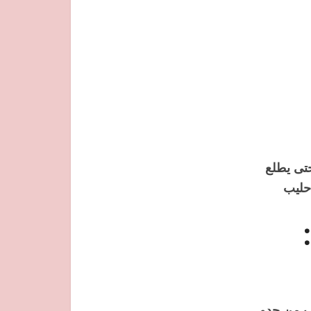
حتى يطلع
حليب
ب من حدو