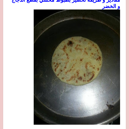
مقادير و طريقة تحضير بطبوط محشي بقطع الدجاج
و الخضر