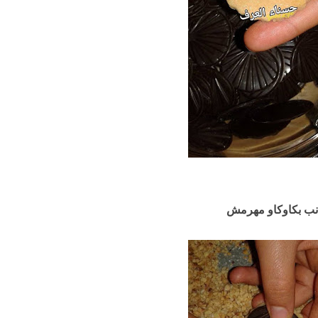
انب بكاوكاو مهرمش