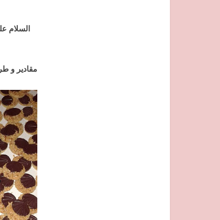
السلام علي
مقادير و طر