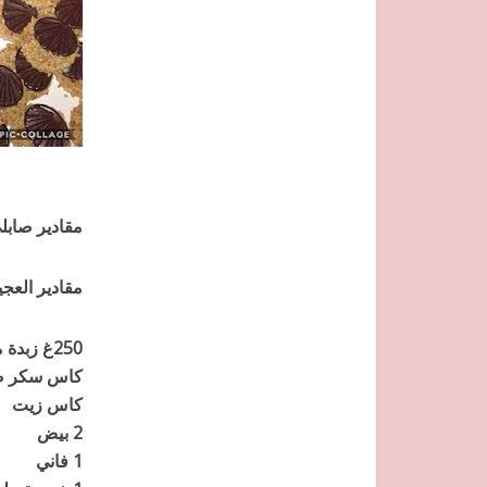
مقادير صابل
مقادير العج
250غ زبدة ماركرين
كاس سكر ص
كاس زيت
2 بيض
1 فاني