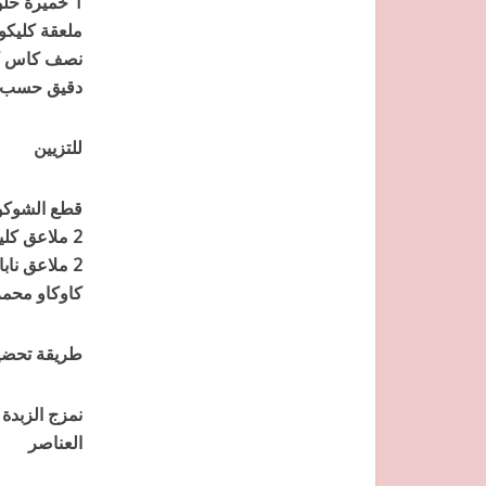
1 خميرة حلوى
ملعقة كليكو
نصف كاس كا
دقيق حسب ا
للتزيين
قطع الشوكول
2 ملاعق كليكوز
2 ملاعق ناباج
كاوكاو محم
طريقة تحضير
نمزج الزبدة
العناصر