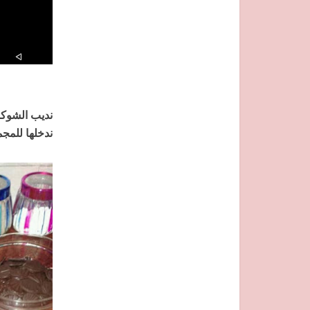
نديب الشوكو
ندخلها للمجم