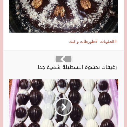
الحلويات
طورطات و كيك
رغيفات بحشوة البسطيلة شهية جدا