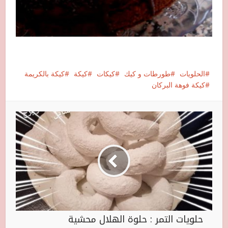
الحلويات
طورطات و كيك
كيكات
كيكة
كيكة بالكريمة
كيكة فوهة البركان
حلويات التمر : حلوة الهلال محشية