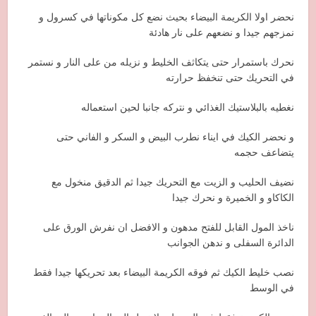
نحضر اولا الكريمة البيضاء بحيث نضع كل مكوناتها في كسرول و
نمزجهم جيدا و نضعهم على نار هادئة
نحرك باستمرار حتى يتكاثف الخليط و نزيله من على النار و نستمر
في التحريك حتى تنخفظ حرارته
نغطيه بالبلاستيك الغذائي و نتركه جانبا لحين استعماله
و نحضر الكيك في ايناء نطرب البيض و السكر و الفاني حتى
يتضاعف حجمه
نضيف الحليب و الزيت مع التحريك جيدا ثم الدقيق منخول مع
الكاكاو و الخميرة و نحرك جيدا
ناخذ المول القابل للفتح مدهون و الافضل ان نفرش الورق على
الدائرة السفلى و ندهن الجوانب
نصب خليط الكيك ثم فوقه الكريمة البيضاء بعد تحريكها جيدا فقط
في الوسط