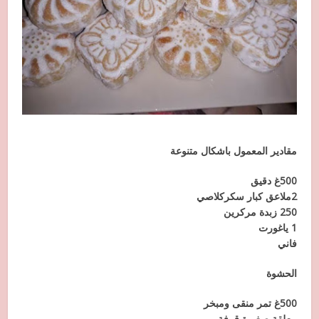
مقادير المعمول باشكال متنوعة
500غ دقيق
2ملاعق كبار سكركلاصي
250 زبدة مركرين
1 ياغورت
فاني
الحشوة
500غ تمر منقى ومبخر
معلقة صغيرة قرفة