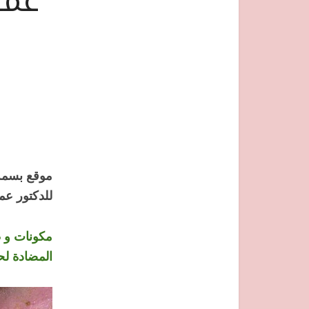
عما
موقع بسمة 
للدكتور عم
مكونات و ط
المضادة لح