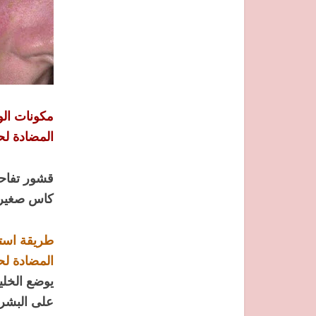
مكونات الو
المضادة لح
قشور تفاح
كاس صغير ز
طريقة استع
المضادة لح
على البشر