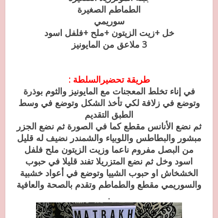
الطماطم الصغيرة
سوريمي
خل +زيت الزيتون +ملح +فلفل اسود
3 ملاعق من المايونيز
طريقة تحضيرالسلطة :
في إناء تخلط المعجنات مع المايونيز والثوم بوذرة
وتوضع في زلافة لكي تأخذ الشكل وتوضع في وسط
الطبق التقديم
ثم نضع الأنانس مقطع كما في الصورة ثم نضع الجزر
مبشور والبطاطس واللوبياء والشمندر نضيف له قليل
من البصل مفروم ناعما وزيت الزيتون ملح فلفل
اسود وخل ثم نضع المتزريلا تفند قليلا في حبوب
الخشخاش او حبوب الشييا وتوضع في أعواد خشبية
والسوريمي مقطع والطماطم وتقدم بالصحة والعافية
.