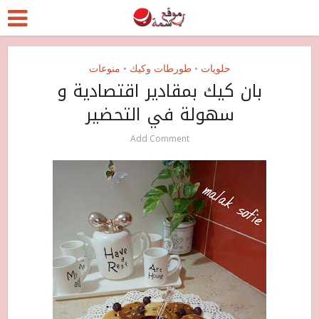
حلويات
طورطات وكيك
منوعات
•
•
بان كيك بمقادير اقتصادية و
سهولة في التحضير
Add Comment