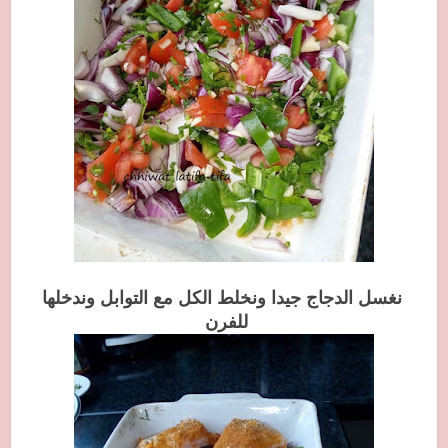
نغسل الدجاج جيدا ونخلط الكل مع التوابل وندخلها
للفرن