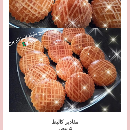
مقادير كاليط
4 بيض