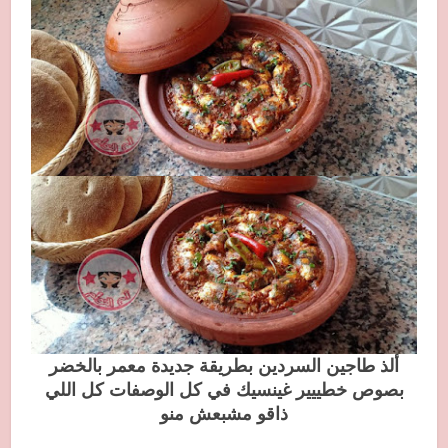
ألذ طاجين السردين بطريقة جديدة معمر بالخضر
بصوص خطييير غينسيك في كل الوصفات كل اللي
ذاقو مشبعش منو