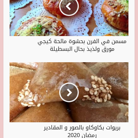
مسمن في الفرن بحشوة مالحة كيجي
مورق ولذيذ بحال البسطيلة
بريوات بكاوكاو بالصور و المقادير
رمضان 2020