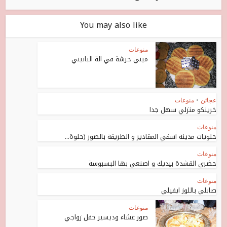
You may also like
منوعات
ميني حرشة في الة البانيني
عجائن
•
منوعات
خرينكو منزلي سهل جدا
منوعات
حلويات مدينة اسفي المقادير و الطريقة بالصور (حلوة...
منوعات
حضري القشدة بيديك و اصنعي بها البسبوسة
منوعات
صابلي باللوز ايفيلي
منوعات
صور عشاء وديسير حفل زواجي