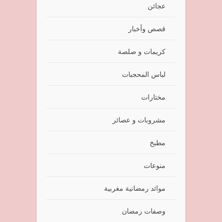
عجائن
قصص وأخبار
كريمات و صلصة
لباس المحجبات
مختارات
مشروبات و عصائر
مطبخ
منوعات
موائد رمضانية مغربية
وصفات رمضان