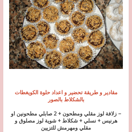
مقادير و طريقة تحضير و اعداد حلوة الكويغطات
بالشكلاط بالصور
– زلافة لوز مقلي ومطحون + 2 صابلي مطحونين او
هرنيس + نسلي + شكلاط + شوية لوز مصلوق و
مقلي ومهرمش للتزيين