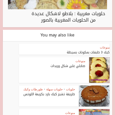
حلويات مغربية : بلاطو لاشكال عديدة
من الحلويات المغربية بالصور
You may also like
منوعات
كيك 3 طبقات بمكونات بسيطة
منوعات
صابلي على شكل وريدات
حلويات
•
حلويات سهلة
•
طورطات وكيك
طريقة تشيز كيك بارد بكريمة اللوتس
منوعات