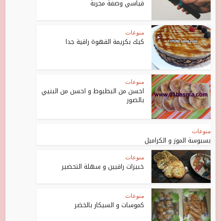
قياسي وصفة مجربة
منوعات
كيك بكريمة القهوة راقية جدا
منوعات
احسن من البطبوط و احسن من البنيي
بالصور
منوعات
بسبوسة الموز و الكراميل
منوعات
خبيزات راقيين و سهلة التحضير
منوعات
كموسات و السيكار بالخضر