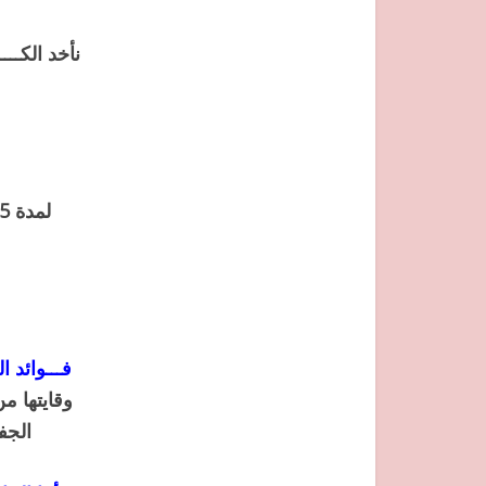
نأخد الكــ
لمدة 5 دقائق ثم نزيل الماسك على شكل كوماج و ذلك بعمل حركات دائرية
فـــوائد ا
وقايتها م
الجف