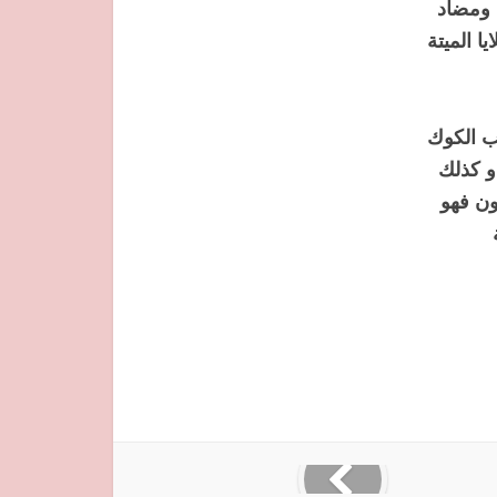
 ومضاد
ا الميتة
ب الكوك
و كذلك
ون فهو
ة