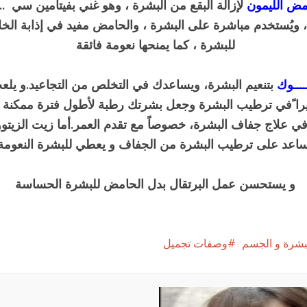
امض الليمون
لإزالة البقع من البشرة ، وهو غني بفيتامين سي ..
، ويُستخدم مباشرة على البشرة ، والحامض مفيد في إذابة الخلاي
للبشرة ، كما يمنحها نعومة فائقة
ــــوك
بتنعيم البشرة، ويساعدك في التخلص من التجاعيد.و يلع
بيرا ًفي ترطيب البشرة وجعل بشرتك رطبة لأطول فترة ممكنة 
ي علاج جفاف البشرة، خصوصاً مع تقدم العمر.أما زيت الزيتو
اعد على ترطيب البشرة من الجفاف و يعطي للبشرة النعوم
و يستحسن عمل البرتقال بدل الحامض للبشرة الحساسة
البشرة و الجسم
وصفات تجميل