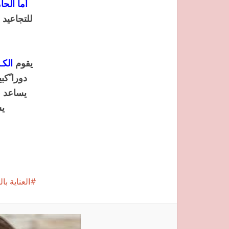
أما الح
للتجاعيد 
يقوم
الكـ
دورا ًك
يساعد ف
يس
العناية ب