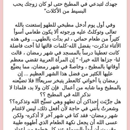
جهدك لتبدعي في المطبخ حتى لو كان زوجك يحب
البسيط من الأكلات”
وفي أول يوم أدخل مطبخي للطهو إستعنت بالله
تعالى وتوكلتُ عليه ورجوته ألا يكون طعامي أسوأ
كثيراً من طعام حماتي ، ثم بدأت بالطهي… وفي هذه
الأثناء تذكرت- بفضل الله-كلمات قالتها لنا أخت فاضلة
كانت تعطينا درساً بالمسجد في شهر رمضان ، قالت
لنا- جزاها الله خيرا- ” إن المرأة العربية تقضي معظم
أوقاتها بالمطبخ ، وخاصةً في شهر رمضان، مما يضيِّع
عليها الكثير من فضل هذا الشهر العظيم … إن
رمضان يا أخواتي كالعطر يتبخر سريعاً!!! فلا تضيِّعنه
بالمطبخ وما شابه من أعمال فإن كان ولا بد، فلماذا لا
نذكر الله في المطبخ ؟؟
هل جرَّبَت إحداكن أن تطهو وهي تسبِّح الله وتذكره؟؟
وشعرتُ بأنني في حاجة لأن أفعل ذلك، ليس لاغتنام
شهر رمضان- فقد كنا في شهر آخر لا أذكره- ولكن
عسى الله أن يجعل نكهة الطعام الذي أطهوه طيبة
وقررت أن أبدأ بالبسملة عند كل خطوة من إعداد