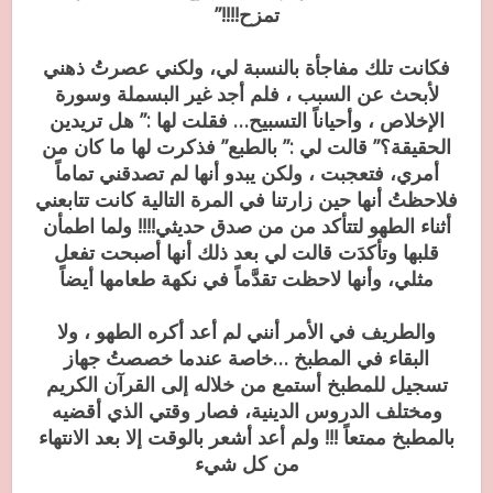
تمزح!!!!”
فكانت تلك مفاجأة بالنسبة لي، ولكني عصرتُ ذهني
لأبحث عن السبب ، فلم أجد غير البسملة وسورة
الإخلاص ، وأحياناً التسبيح… فقلت لها :” هل تريدين
الحقيقة؟” قالت لي :” بالطبع” فذكرت لها ما كان من
أمري، فتعجبت ، ولكن يبدو أنها لم تصدقني تماماً
فلاحظتُ أنها حين زارتنا في المرة التالية كانت تتابعني
أثناء الطهو لتتأكد من من صدق حديثي!!!! ولما اطمأن
قلبها وتأكدَت قالت لي بعد ذلك أنها أصبحت تفعل
مثلي، وأنها لاحظت تقدَّماً في نكهة طعامها أيضاً
والطريف في الأمر أنني لم أعد أكره الطهو ، ولا
البقاء في المطبخ …خاصة عندما خصصتُ جهاز
تسجيل للمطبخ أستمع من خلاله إلى القرآن الكريم
ومختلف الدروس الدينية، فصار وقتي الذي أقضيه
بالمطبخ ممتعاً !!! ولم أعد أشعر بالوقت إلا بعد الانتهاء
من كل شيء