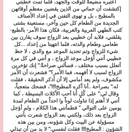
أعتبره مضيعةً للوقت والجهد، فلما تمت خطبتي
إكتشفت أن حماتي من الذين يقضين معظم أوقاتهن
بالمطبخ ، بل و تهوى التفنن في إعداد الأصناف
الجديدة من الطعام كل حين وآخر، مستعينة بشتى
كتب الطهي العربية والغربية، فكان هذا الأمر- بالطبع-
يقلقني، فلابد أن خطيبي بعد الزواج سوف يقارن بين
طعامي وطعام والدته، فلما انتهينا من إعداد …كل
شيء للزواج وتم تحديد الموعد مع والدي ، لا حظ
خطيبي أنني أؤجل موعد الزواج ، و أنني في كل مرة
أتعلل بسبب مختلف ، فسألني صراحةً:” إنك تؤخرين
الزواج لسبب لا أفهمه، فما الأمر؟” فشعرت أن الأمر
مكشوف، ولم يعد أمامي إلا أن أذكر الحقيقة ، فقلت
له:” بصراحة ..أنا أكره المطبخ!!!!”، فضحك متعجباً،
وقال لي:” على كُلٍ أنا أحب الأكلات البسيطة ، كما
أنني لا أهتم إذا تناولت لوناً و! احداً من الطعام لمدة
يومين على التوالي ” فطمأنني هذا الكلام ، ولم أؤجل
الزواج بعد ذلك، ولكنني بعد الزواج شعرت بأنني
مسؤولة عن البيت وكل شؤونه، ومن بين هذه
الشؤون : المطبخ!!!! فقلت لنفسي:” لا بد من أن تبذلي