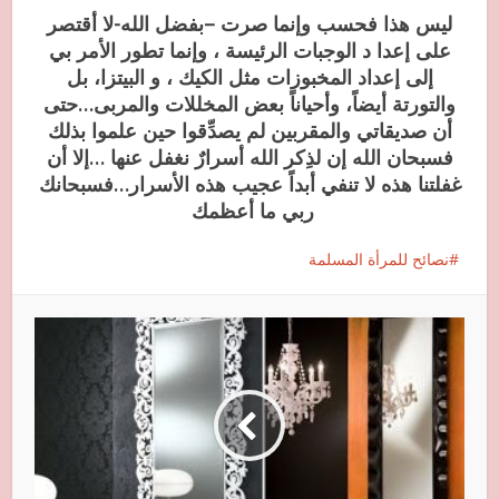
ليس هذا فحسب وإنما صرت –بفضل الله-لا أقتصر
على إعدا د الوجبات الرئيسة ، وإنما تطور الأمر بي
إلى إعداد المخبوزات مثل الكيك ، و البيتزا، بل
والتورتة أيضاً، وأحياناً بعض المخللات والمربى…حتى
أن صديقاتي والمقربين لم يصدِّقوا حين علموا بذلك
فسبحان الله إن لذِكر الله أسرارٌ نغفل عنها …إلا أن
غفلتنا هذه لا تنفي أبداً عجيب هذه الأسرار…فسبحانك
ربي ما أعظمك
نصائح للمرأة المسلمة