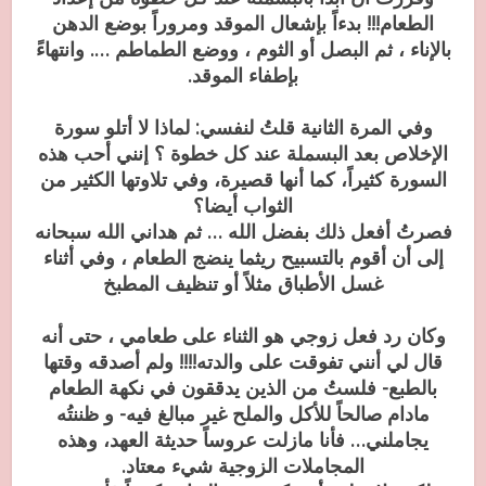
الطعام!!! بدءاً بإشعال الموقد ومروراً بوضع الدهن
بالإناء ، ثم البصل أو الثوم ، ووضع الطماطم …. وانتهاءً
بإطفاء الموقد.
وفي المرة الثانية قلتُ لنفسي: لماذا لا أتلو سورة
الإخلاص بعد البسملة عند كل خطوة ؟ إنني أحب هذه
السورة كثيراً، كما أنها قصيرة، وفي تلاوتها الكثير من
الثواب أيضا؟
فصرتُ أفعل ذلك بفضل الله … ثم هداني الله سبحانه
إلى أن أقوم بالتسبيح ريثما ينضج الطعام ، وفي أثناء
غسل الأطباق مثلاً أو تنظيف المطبخ
وكان رد فعل زوجي هو الثناء على طعامي ، حتى أنه
قال لي أنني تفوقت على والدته!!!! ولم أصدقه وقتها
بالطبع- فلستُ من الذين يدققون في نكهة الطعام
مادام صالحاً للأكل والملح غير مبالغ فيه- و ظننتُه
يجاملني… فأنا مازلت عروساً حديثة العهد، وهذه
المجاملات الزوجية شيء معتاد.