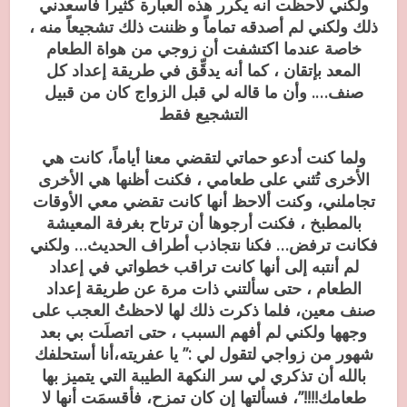
ولكني لاحظت أنه يكرر هذه العبارة كثيراً فأسعدني
ذلك ولكني لم أصدقه تماماً و ظننت ذلك تشجيعاً منه ،
خاصة عندما اكتشفت أن زوجي من هواة الطعام
المعد بإتقان ، كما أنه يدقِّق في طريقة إعداد كل
صنف…. وأن ما قاله لي قبل الزواج كان من قبيل
التشجيع فقط
ولما كنت أدعو حماتي لتقضي معنا أياماً، كانت هي
الأخرى تُثني على طعامي ، فكنت أظنها هي الأخرى
تجاملني، وكنت ألاحظ أنها كانت تقضي معي الأوقات
بالمطبخ ، فكنت أرجوها أن ترتاح بغرفة المعيشة
فكانت ترفض… فكنا نتجاذب أطراف الحديث… ولكني
لم أنتبه إلى أنها كانت تراقب خطواتي في إعداد
الطعام ، حتى سألتني ذات مرة عن طريقة إعداد
صنف معين، فلما ذكرت ذلك لها لاحظتُ العجب على
وجهها ولكني لم أفهم السبب ، حتى اتصلَت بي بعد
شهور من زواجي لتقول لي :” يا عفريته،أنا أستحلفك
بالله أن تذكري لي سر النكهة الطيبة التي يتميز بها
طعامك!!!!”، فسألتها إن كان تمزح، فأقسمَت أنها لا