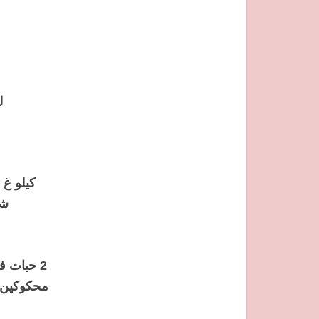
ل
شوية ل
محكوكين + 10 ورقات الرند + 3 م ك تحميرة + 1 م ك كام