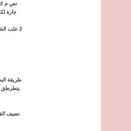
نص م ك 
حارة لكن ماشي بزاف ) 
2 علب الش
طريقة البس
يتطرطق غ
نضيف القز