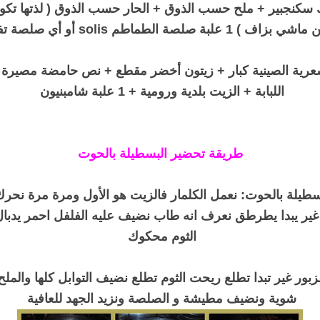
سكنجبير + ملح حسب الذوق + الحار حسب الذوق ( لذتها تكو
1 علبة صلصة الطماطم solis أو أي صلصة تفضلوها
عرية الصينية كبار + زيتون أخضر مقطع + نص حامضة مصيرة م
اللبابة + الزيت بلدية ورومية + 1 علبة شامبنيون
طريقة تحضير البسطيلة بالحوت
طيلة بالحوت: نعمل الكلمار فالزيت هو الأول ومرة مرة نحرك
ير يبدا يطرطق نعرف انه طاب نضيف عليه الفلفل احمر يدبا
الثوم محكوك
بور غير تبدا تطلع ريحت الثوم تطلع نضيف التوابل كلها والملح
شوية ونضيف مطيشة و الصلصة ونزيد الجهد للعافية