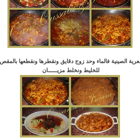
عرية الصينية فالماء وحد زوج دقايق ونقطرها ونقطعها بالمقص 
للخليط ونخلط مزيــــــان