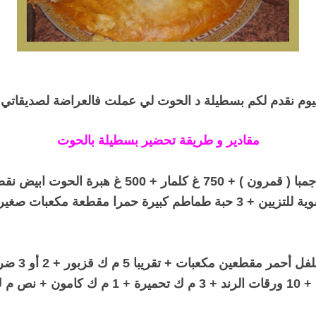
يوم نقدم لكم بسطيلة د الحوت لي عملت فالعراضة لصديقاتي
مقادير و طريقة تحضير بسطيلة بالحوت
كيلو غ جمبا ( قمرون ) + 750 غ كلمار + 500 غ هبرة الح
لتزيين + 3 حبة طماطم كبيرة حمرا مقطعة مكعبات صغيرة
2 حبات فلفل أحمر مقط
ون + نص م ك إبزار