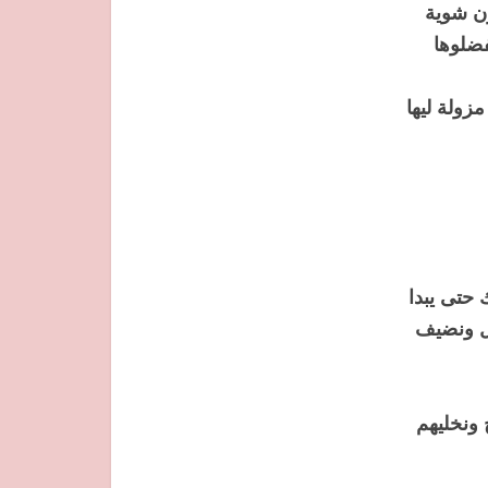
ن شوية
زولة ليها
 حتى يبدا
ل ونضيف
 ونخليهم