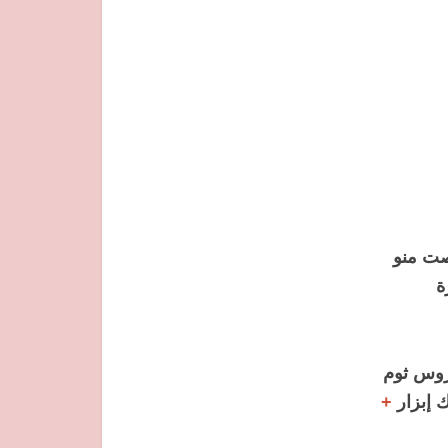
وت ابيض نقصت منو
عين مكعبات + تقريبا 5 م ك قزبور + 2 أو 3 ضروس ثوم
+