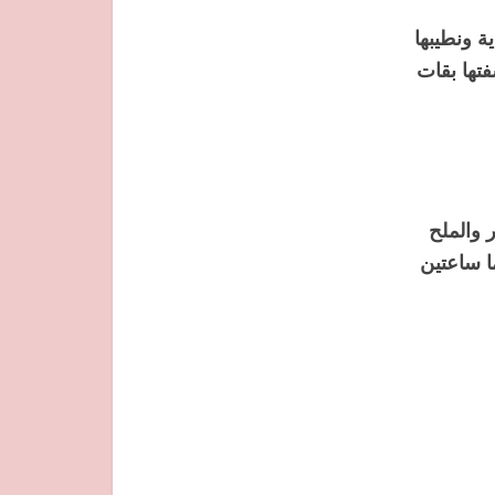
ية ونطيبها
تها بقات
 والملح
ا ساعتين