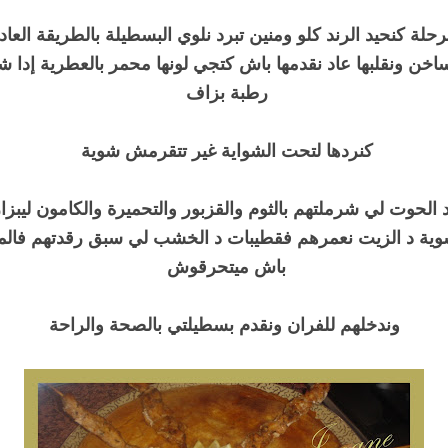
مرحلة كنحيد الرند كلو ومنين تبرد نلوي البسطيلة بالطريقة العاد
خن ونقلبها عاد نقدمها باش كتجي لونها محمر بالعطرية إدا شف
رطبة بزاف
كنردها لتحت الشواية غير تتقرمش شوية
الحوت لي شرملتهم بالثوم والقزبور والتحميرة والكامون ليبزار
وية د الزيت نعمرهم فقطيبات د الخشب لي سبق رقدتهم فالم
باش ميتحرقوش
وندخلهم للفران ونقدم بسطيلتي بالصحة والراحة