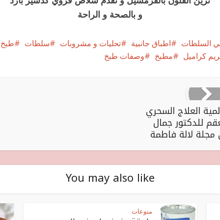
نزين الفلون بالفرمسيل و تقدم سلاض فروي كدسير بارد
و بالصحة و الراحة
في السلطات
اطباق جانبية
تحليات و مشروبات
سلطات
طبخ
ريم كراميل
مطبخ
وصفات طبخ
مية العلاج السحري
عقم للدكتور جمال
مجلة لالة فاطمة
You may also like
منوعات