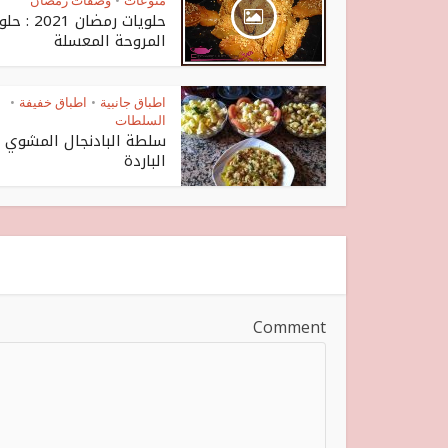
منوعات
وصفات رمضان
•
حلويات رمضان 2021 :
المروحة المعسلة
اطباق جانبية
اطباق خفيفة
•
•
السلطات
سلطة البادنجال المشوي
الباردة
Comment