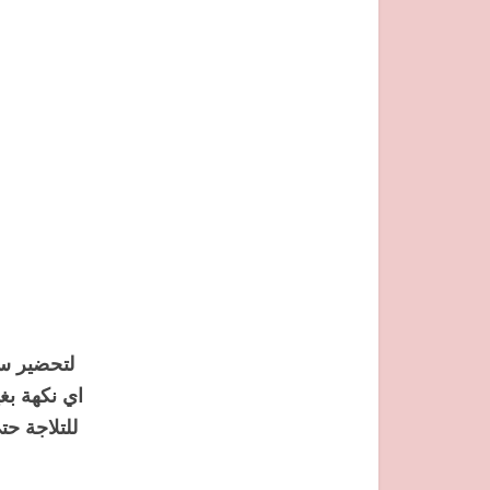
لتحضير سل
اي نكهة بغ
للتلاجة حت