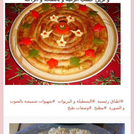
اطباق رئيسية
البسطيلة و البريوات
شهيوات شميشة بالصوت
و الصورة
مطبخ
وصفات طبخ