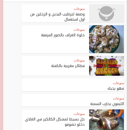
منوعات
وصفة لترطيب اليدين و الرجلين من
اول استعمال
منوعات
حلوة الغراف بالصور المرفقة
منوعات
فطائر مغربية بالكفتة
منوعات
فهو يحبك
منوعات
الليمون يحارب السمنة
منوعات
حل بسيط لمشكل الكالكير في الغلاي
دخلو تشوفو