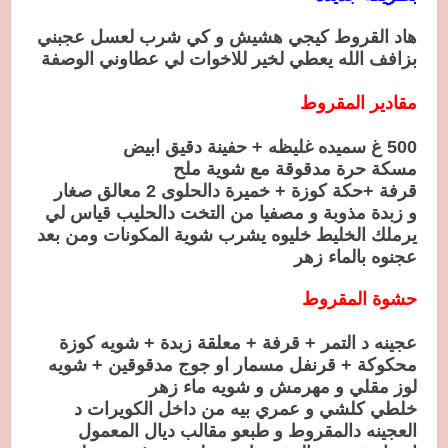
هاد القروط كيجي هشيش و كي شرب لعسل عجبني
بزافف الله يعطي لخير للاخوات لي عطاوني الوصفة
مقادير المقروط
500 غ سميده غليظه + حفينة دقيق ابيض
مسكة حرة مدقوقة مع شوية ملح
قرفة +حكة كوزة + خميرة دالحلوى 2 معالق صغار
و زبدة مذوبة و مصفيا من التخت دالحليب قياس لي
يرملك الخليط خليوه يشرب شوية المكونات ومن بعد
عجنوه بالماء زهر
حشوة المقروط
عجينه د التمر + قرفة + معلقة زبدة + شويه كوزة
محكوكة + قرنفل مسمار او جوج مدقوقين + شويه
لوز مقلي و مهرمش و شويه ماء زهر
خلطي كلشي و عمري بيه من داخل الكويرات د
العجينه دالمقروط و طبعو مقالب ديال المعمول