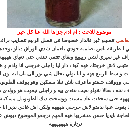
موضوع للاخت : ام ادم جزاها الله عنا كل خير
لفاسي
تنصيبو غبر فالدار خصوصا في فصل الربيع تنصايب بزاف
 الطريقة باش تصايبيه خودي بلعمان شدي الوراق ديالو بوحد
اف غير سيري لشي ربيييع وبقاي تنتفي تنتفي حتى تعياي ههههه 
تيني لاش خرجتك ههه كيف دار ليا راجلي خرجني انا وادم و هو 
بت و سط الربيع ههه و انا نولي بحال شي تور الى بان ليه لون اح
لي وووقف خلعتو ماعرف باش تبلا مسكين وهو يوقف الطونوب
ف تنتف بحالا تقولو بغيت نتغدى بيه و راجلي تيغوت هو وولدي
هههه حتى سخفت عاد مشيت ووسخت ديك الطونوبيل مسكينة 
 يغوت عليا ندمتو لاش خرجني ههههه ولكن اش غادي ندير انا ع
حاجة بايديا حسن منشريها ههه المهم نرجعو الموضوع ديوش عل
ترتارة هههههههه