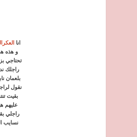
انا
العكرا
و هذه هي
تحتاجي بز
راجلك ندم
بلعمان نا
نقول لراج
بقيت تنت
عليهم ه
راجلي بقا
نسايب ال