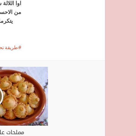
اوا اللال
من الاحس
يتكرمل
طريقة تحض
مملحات عل