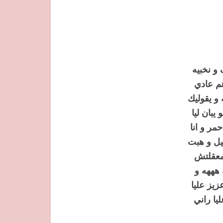
 و نخبيه
هم عادي
و يقوليك
يبان ليا
مر و انا
يل و هبت
 معقلتش
هههه و
زيز عليا
يا راني