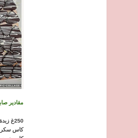
مقادير صاب
250غ زبدة ماركرين
كاس سكر 