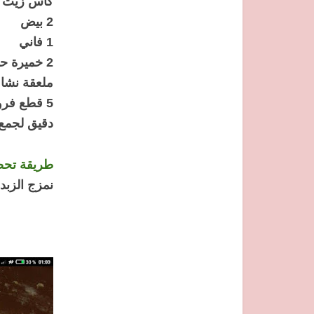
كاس زيت
2 بيض
1 فاني
2 خميرة حلوى
ملعقة نشا
5 قطع فروماج مثلث
دقيق لجمع 
طريقة تحض
نمزج الزبد