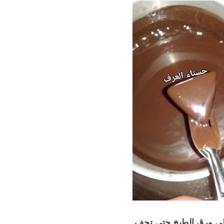
لى ورق الطبخ حتى تجف