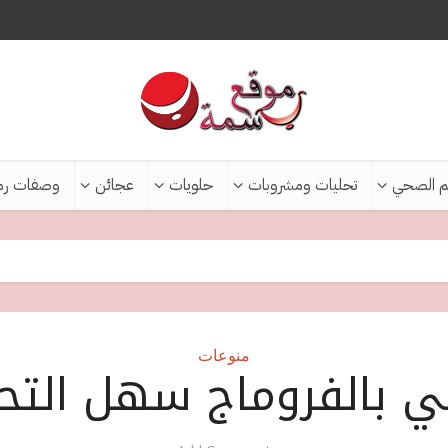
م الصحي
تحليات ومشروبات
حلويات
عجائن
وصفات رم
منوعات
ي بالفروماج سهل التح