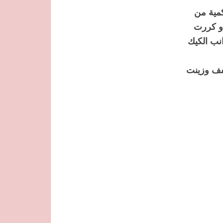
مية من
 و كررت
نب الكيك
فف وزينت