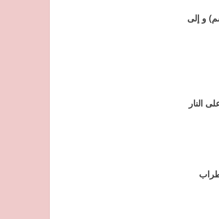
 قالب مدهون بالزيت و مرشوش بالدقيق ( القطر 28 سم) و إلى
ضعتهم على النار
طراب