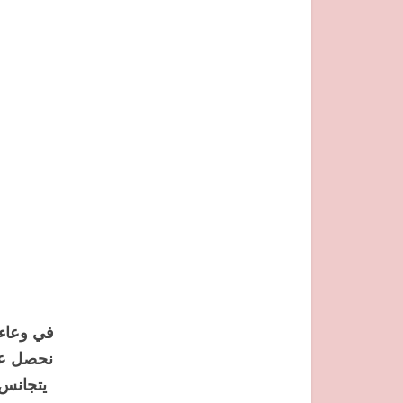
في وعاء 
نحصل عل
يتجانس ال