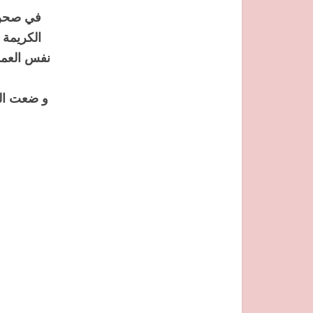
في صحن 
الكريمة 
نفس العمل
و ضعت الك