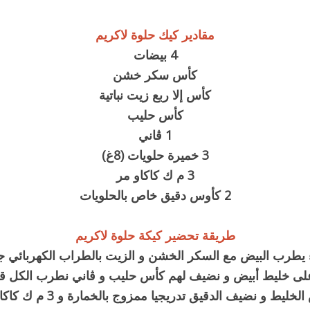
مقادير كيك حلوة لاكريم
4 بيضات
كأس سكر خشن
كأس إلا ربع زيت نباتية
كأس حليب
1 ڤاني
3 خميرة حلويات (8غ)
3 م ك كاكاو مر
2 كأوس دقيق خاص بالحلويات
طريقة تحضير كيكة حلوة لاكريم
يطرب البيض مع السكر الخشن و الزيت بالطراب الكهربائي ج
ى خليط أبيض و نضيف لهم كأس حليب و ڤاني نطرب الكل قلي
خليط و نضيف الدقيق تدريجيا ممزوج بالخمارة و 3 م ك كاكاو مر ،